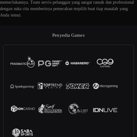
memerlukannya. Team servis pelanggan yang sangat ramah dan professional
dengan suka cita memberinya pemecahan terpilih buat tiap masalah yang
Anda temui.
Penyedia Games