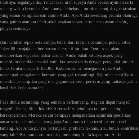
Pastinya, segalanya dari rencanakan arah supaya Anda berasa nyaman serta
senang waktu bermain. Anda punya kebebasan untuk menunjuk type taruhan
yang sesuai keinginan dan animo Anda. Apa Anda seseorang pecinta olahraga
yang gairah ataupun lebih sukai rasakan kesan permainan casino classic,
punyai semuanya!
Dari taruhan sepak bola sampai tenis, dari mesin slot sampai poker, Situs
Joker 68 menjajakan bermacam alternatif taruhan. Tentu saja, akan
memberikan kepuasan nafsu taruhan Anda. Salah satunya aspek yang
membikin demikian spesial yaitu kooperasi taktis dengan penyuplai piranti
lunak terutama seperti Bet365. Kolaborasi ini menegaskan jika Anda
mendapati pengalaman bermain yang gak tertandingi. Sejumlah spesifikasi
inovatif, penampilan yang mengagumkan, serta perform yang fantastis yakni
hasil dari kerja-sama ini.
Pada dunia technologi yang semakin berkembang, stagnasi dapat menjadi
tragedi. Tetapi, Situs Joker68 Alternatif sebelumnya tak pernah stop
bereksperimen. Mereka selalu berupaya mengenalkan sejumlah spesifikasi
anyar serta penambahan yang jaga Anda masih tetap terhibur serta dari
tantang. Apa Anda punyai pertanyaan, problem tekhnis, atau butuh kontribusi
yang lain? Bantuan konsumen siap menolong Anda kapan pun Anda