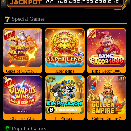
Special Games
Gates of Olympus Super Scatter
super gems
Bang Gacor 1000
Olympus Wins
Le Pharaoh
Golden Empire 2
Popular Games